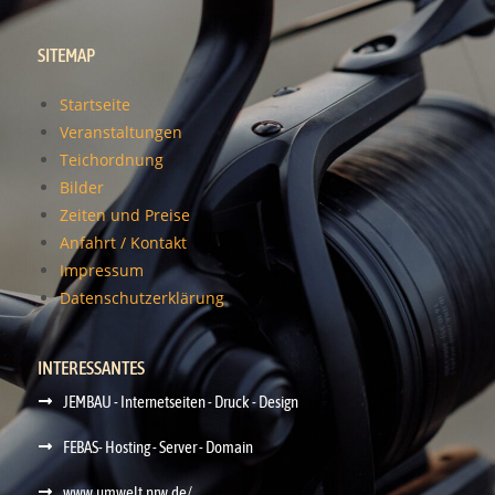
SITEMAP
Startseite
Veranstaltungen
Teichordnung
Bilder
Zeiten und Preise
Anfahrt / Kontakt
Impressum
Datenschutzerklärung
INTERESSANTES
JEMBAU - Internetseiten - Druck - Design
FEBAS- Hosting - Server - Domain
www.umwelt.nrw.de/