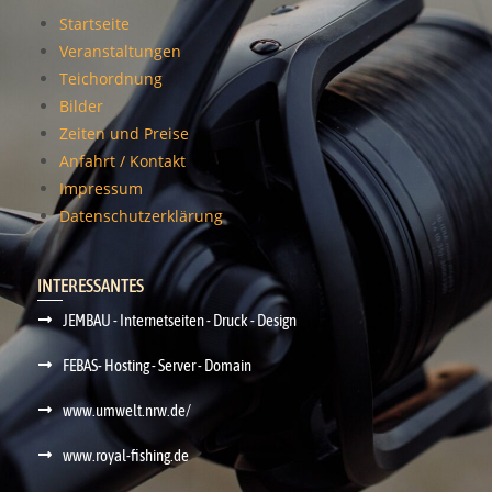
Startseite
Veranstaltungen
Teichordnung
Bilder
Zeiten und Preise
Anfahrt / Kontakt
Impressum
Datenschutzerklärung
INTERESSANTES
JEMBAU - Internetseiten - Druck - Design
FEBAS- Hosting - Server - Domain
www.umwelt.nrw.de/
www.royal-fishing.de