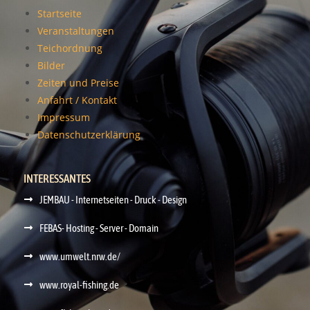
Startseite
Veranstaltungen
Teichordnung
Bilder
Zeiten und Preise
Anfahrt / Kontakt
Impressum
Datenschutzerklärung
INTERESSANTES
JEMBAU - Internetseiten - Druck - Design
FEBAS- Hosting - Server - Domain
www.umwelt.nrw.de/
www.royal-fishing.de