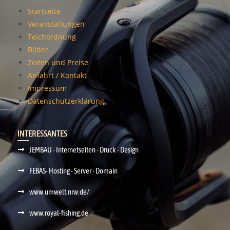
Startseite
Veranstaltungen
Teichordnung
Bilder
Zeiten und Preise
Anfahrt / Kontakt
Impressum
Datenschutzerklärung
INTERESSANTES
JEMBAU - Internetseiten - Druck - Design
FEBAS- Hosting - Server - Domain
www.umwelt.nrw.de/
www.royal-fishing.de