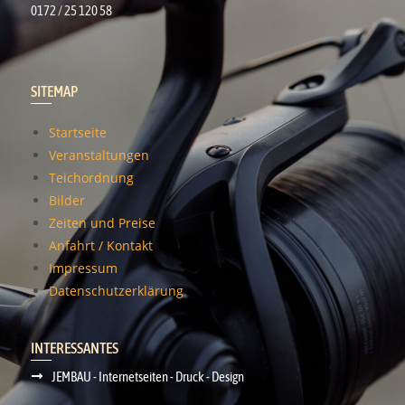
0172 / 25 120 58
SITEMAP
Startseite
Veranstaltungen
Teichordnung
Bilder
Zeiten und Preise
Anfahrt / Kontakt
Impressum
Datenschutzerklärung
INTERESSANTES
JEMBAU - Internetseiten - Druck - Design